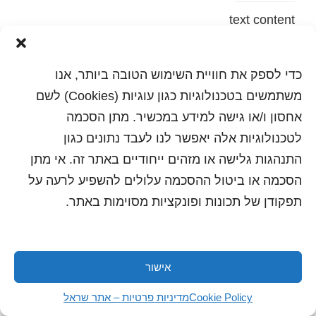
text content
הדפסה
שלח לחבר
כדי לספק את חוויית השימוש הטובה ביותר, אנו
משתמשים בטכנולוגיות כגון עוגיות (Cookies) לשם
אחסון ו/או גישה למידע במכשיר. מתן הסכמה
לטכנולוגיות אלה יאפשר לנו לעבד נתונים כגון
כל הזכויות שמורות לשראל 2018 | עיצוב ותכנות: סטודיו
"היוצרים"
התנהגות גלישה או מזהים ייחודיים באתר זה. אי מתן
הסכמה או ביטול ההסכמה עלולים להשפיע לרעה על
תפקודן של תכונות ופונקציות מסוימות באתר.
אישור
Cookie Policy
מדיניות פרטיות – אתר שראל