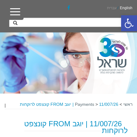
English
/
עברית
פתח סרגל נגישות
ראשי
>
11/007/26 | יוגב FROM קונצפט לרוקחות
>
Payments
|
11/007/26 | יוגב FROM קונצפט
לרוקחות