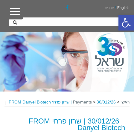
English
/
עברית
פתח סרגל נגישות
ראשי
>
30/012/26 | שרון פרחי FROM Danyel Biotech
>
Payments
|
30/012/26 | שרון פרחי FROM
Danyel Biotech