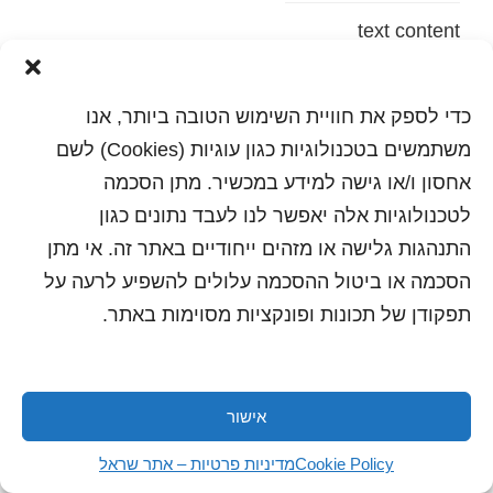
text content
הדפסה
שלח לחבר
כדי לספק את חוויית השימוש הטובה ביותר, אנו
משתמשים בטכנולוגיות כגון עוגיות (Cookies) לשם
אחסון ו/או גישה למידע במכשיר. מתן הסכמה
לטכנולוגיות אלה יאפשר לנו לעבד נתונים כגון
כל הזכויות שמורות לשראל 2018 | עיצוב ותכנות: סטודיו
"היוצרים"
התנהגות גלישה או מזהים ייחודיים באתר זה. אי מתן
הסכמה או ביטול ההסכמה עלולים להשפיע לרעה על
תפקודן של תכונות ופונקציות מסוימות באתר.
אישור
Cookie Policy
מדיניות פרטיות – אתר שראל