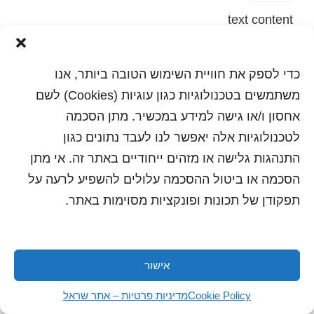
text content
הדפסה
שלח לחבר
כדי לספק את חוויית השימוש הטובה ביותר, אנו
משתמשים בטכנולוגיות כגון עוגיות (Cookies) לשם
אחסון ו/או גישה למידע במכשיר. מתן הסכמה
לטכנולוגיות אלה יאפשר לנו לעבד נתונים כגון
כל הזכויות שמורות לשראל 2018 | עיצוב ותכנות: סטודיו
"היוצרים"
התנהגות גלישה או מזהים ייחודיים באתר זה. אי מתן
הסכמה או ביטול ההסכמה עלולים להשפיע לרעה על
תפקודן של תכונות ופונקציות מסוימות באתר.
אישור
Cookie Policy
מדיניות פרטיות – אתר שראל