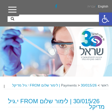
English
/
עברית
פתח סרגל נגישות
ראשי
>
30/015/26 | לימור שלום FROM י.גיל מדיקל
>
Payments
|
30/015/26 | לימור שלום FROM י.גיל
מדיקל