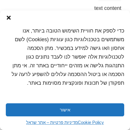
text content
הדפסה
שלח לחבר
כדי לספק את חוויית השימוש הטובה ביותר, אנו
משתמשים בטכנולוגיות כגון עוגיות (Cookies) לשם
אחסון ו/או גישה למידע במכשיר. מתן הסכמה
לטכנולוגיות אלה יאפשר לנו לעבד נתונים כגון
כל הזכויות שמורות לשראל 2018 | עיצוב ותכנות: סטודיו
"היוצרים"
התנהגות גלישה או מזהים ייחודיים באתר זה. אי מתן
הסכמה או ביטול ההסכמה עלולים להשפיע לרעה על
תפקודן של תכונות ופונקציות מסוימות באתר.
אישור
Cookie Policy
מדיניות פרטיות – אתר שראל