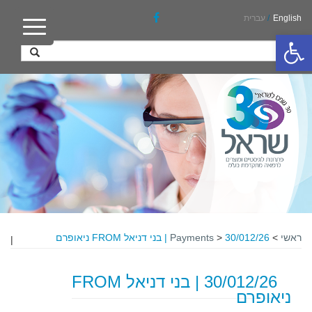
English
/
עברית
פתח סרגל נגישות
ראשי
>
30/012/26 | בני דניאל FROM ניאופרם
>
Payments
|
30/012/26 | בני דניאל FROM
ניאופרם