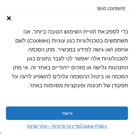
text content
הדפסה
שלח לחבר
כדי לספק את חוויית השימוש הטובה ביותר, אנו
משתמשים בטכנולוגיות כגון עוגיות (Cookies) לשם
אחסון ו/או גישה למידע במכשיר. מתן הסכמה
לטכנולוגיות אלה יאפשר לנו לעבד נתונים כגון
כל הזכויות שמורות לשראל 2018 | עיצוב ותכנות: סטודיו
"היוצרים"
התנהגות גלישה או מזהים ייחודיים באתר זה. אי מתן
הסכמה או ביטול ההסכמה עלולים להשפיע לרעה על
תפקודן של תכונות ופונקציות מסוימות באתר.
אישור
Cookie Policy
מדיניות פרטיות – אתר שראל