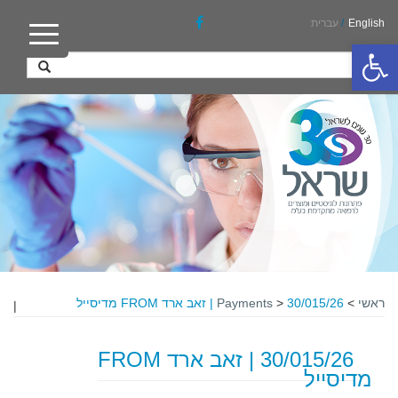
English
/
עברית
פתח סרגל נגישות
ראשי
>
30/015/26 | זאב ארד FROM מדיסייל
>
Payments
|
30/015/26 | זאב ארד FROM
מדיסייל