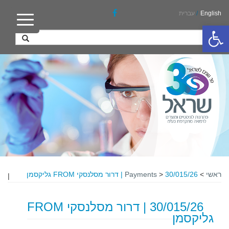
English
/
עברית
פתח סרגל נגישות
ראשי
>
30/015/26 | דרור מסלנסקי FROM גליקסמן
>
Payments
|
30/015/26 | דרור מסלנסקי FROM
גליקסמן