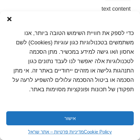
text content
הדפסה
שלח לחבר
כדי לספק את חוויית השימוש הטובה ביותר, אנו
משתמשים בטכנולוגיות כגון עוגיות (Cookies) לשם
אחסון ו/או גישה למידע במכשיר. מתן הסכמה
לטכנולוגיות אלה יאפשר לנו לעבד נתונים כגון
כל הזכויות שמורות לשראל 2018 | עיצוב ותכנות: סטודיו
"היוצרים"
התנהגות גלישה או מזהים ייחודיים באתר זה. אי מתן
הסכמה או ביטול ההסכמה עלולים להשפיע לרעה על
תפקודן של תכונות ופונקציות מסוימות באתר.
אישור
Cookie Policy
מדיניות פרטיות – אתר שראל