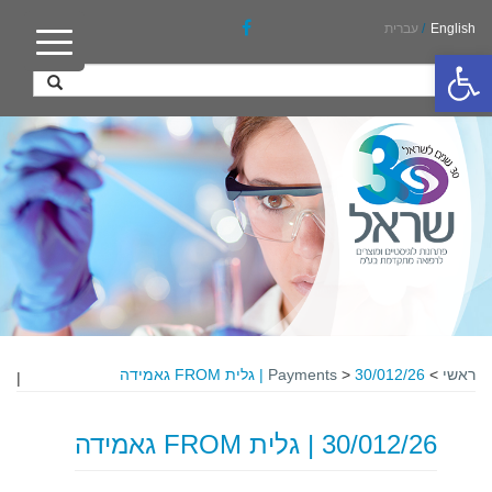
English
/
עברית
פתח סרגל נגישות
ראשי
>
30/012/26 | גלית FROM גאמידה
>
Payments
|
30/012/26 | גלית FROM גאמידה