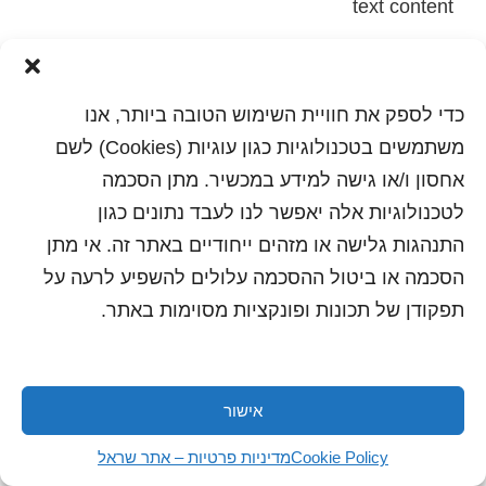
text content
הדפסה
שלח לחבר
כדי לספק את חוויית השימוש הטובה ביותר, אנו
משתמשים בטכנולוגיות כגון עוגיות (Cookies) לשם
אחסון ו/או גישה למידע במכשיר. מתן הסכמה
כל הזכויות שמורות לשראל 2018 | עיצוב ותכנות: סטודיו
לטכנולוגיות אלה יאפשר לנו לעבד נתונים כגון
"היוצרים"
התנהגות גלישה או מזהים ייחודיים באתר זה. אי מתן
הסכמה או ביטול ההסכמה עלולים להשפיע לרעה על
תפקודן של תכונות ופונקציות מסוימות באתר.
אישור
Cookie Policy
מדיניות פרטיות – אתר שראל