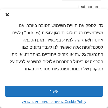
text content
הדפסה
שלח לחבר
כדי לספק את חוויית השימוש הטובה ביותר, אנו
משתמשים בטכנולוגיות כגון עוגיות (Cookies) לשם
אחסון ו/או גישה למידע במכשיר. מתן הסכמה
לטכנולוגיות אלה יאפשר לנו לעבד נתונים כגון
כל הזכויות שמורות לשראל 2018 | עיצוב ותכנות: סטודיו
"היוצרים"
התנהגות גלישה או מזהים ייחודיים באתר זה. אי מתן
הסכמה או ביטול ההסכמה עלולים להשפיע לרעה על
תפקודן של תכונות ופונקציות מסוימות באתר.
אישור
Cookie Policy
מדיניות פרטיות – אתר שראל