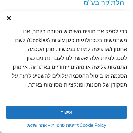
הלת'קר בע"מ
text content
כדי לספק את חוויית השימוש הטובה ביותר, אנו
הדפסה
שלח לחבר
משתמשים בטכנולוגיות כגון עוגיות (Cookies) לשם
אחסון ו/או גישה למידע במכשיר. מתן הסכמה
לטכנולוגיות אלה יאפשר לנו לעבד נתונים כגון
התנהגות גלישה או מזהים ייחודיים באתר זה. אי מתן
כל הזכויות שמורות לשראל 2018 | עיצוב ותכנות: סטודיו
"היוצרים"
הסכמה או ביטול ההסכמה עלולים להשפיע לרעה על
תפקודן של תכונות ופונקציות מסוימות באתר.
אישור
Cookie Policy
מדיניות פרטיות – אתר שראל