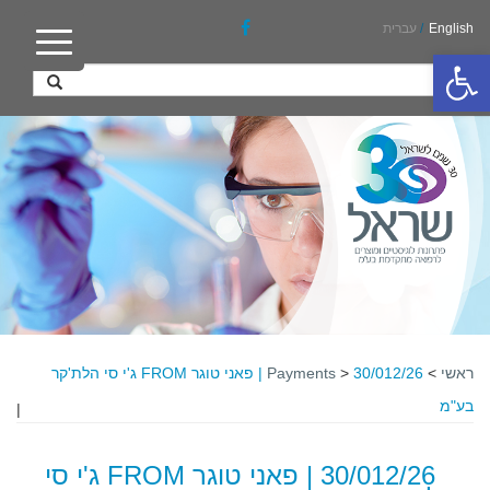
English
/
עברית
פתח סרגל נגישות
ראשי
>
>
Payments
30/012/26 | פאני טוגר FROM ג'י סי הלת'קר
בע"מ
|
30/012/26 | פאני טוגר FROM ג'י סי