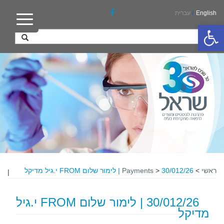
English
/
עברית
פתח סרגל נגישות
ראשי
>
30/012/26 | לימור שלום FROM י.גיל מדיקל
>
Payments
|
30/012/26 | לימור שלום FROM י.גיל
מדיקל