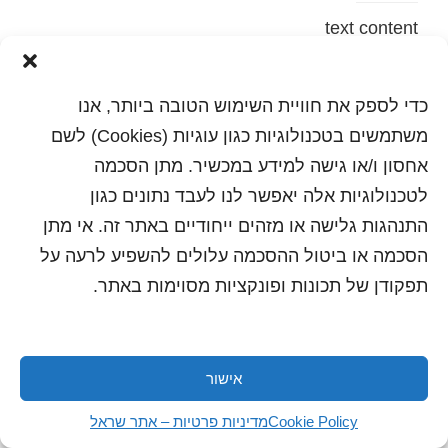
text content
הדפסה
שלח לחבר
כדי לספק את חוויית השימוש הטובה ביותר, אנו
משתמשים בטכנולוגיות כגון עוגיות (Cookies) לשם
אחסון ו/או גישה למידע במכשיר. מתן הסכמה
לטכנולוגיות אלה יאפשר לנו לעבד נתונים כגון
כל הזכויות שמורות לשראל 2018 | עיצוב ותכנות: סטודיו
"היוצרים"
התנהגות גלישה או מזהים ייחודיים באתר זה. אי מתן
הסכמה או ביטול ההסכמה עלולים להשפיע לרעה על
תפקודן של תכונות ופונקציות מסוימות באתר.
אישור
Cookie Policy
מדיניות פרטיות – אתר שראל