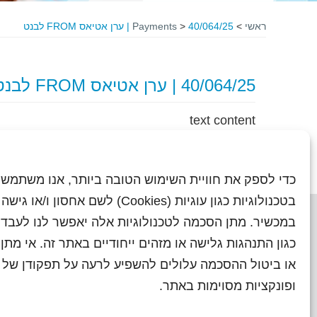
ראשי
>
40/064/25 | ערן אטיאס FROM לבנט
>
Payments
40/064/25 | ערן אטיאס FROM לבנט
text content
כדי לספק את חוויית השימוש הטובה ביותר, אנו משתמשי
בטכנולוגיות כגון עוגיות (Cookies) לשם אחסון ו/
במכשיר. מתן הסכמה לטכנולוגיות אלה יאפשר לנו לעבד 
כגון התנהגות גלישה או מזהים ייחודיים באתר זה. אי מת
או ביטול ההסכמה עלולים להשפיע לרעה על תפקודן של ת
ראשי
עיתוני שראל בעבר
השו
ופונקציות מסוימות באתר.