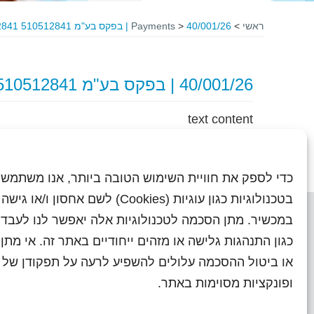
ראשי
>
40/001/26 | בפקס בע"מ 510512841 FROM 510512841
>
Payments
40/001/26 | בפקס בע"מ 510512841 FROM 510512841
text content
כדי לספק את חוויית השימוש הטובה ביותר, אנו משתמשי
בטכנולוגיות כגון עוגיות (Cookies) לשם אחסון ו/
במכשיר. מתן הסכמה לטכנולוגיות אלה יאפשר לנו לעבד 
כגון התנהגות גלישה או מזהים ייחודיים באתר זה. אי מת
או ביטול ההסכמה עלולים להשפיע לרעה על תפקודן של ת
ראשי
עיתוני שראל בעבר
השו
ופונקציות מסוימות באתר.