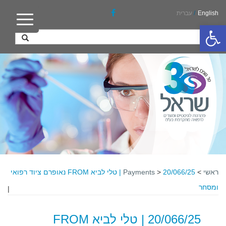
English
/
עברית
פתח סרגל נגישות
ראשי
>
>
Payments
20/066/25 | טלי לביא FROM נאופרם ציוד רפואי
ומסחר
|
20/066/25 | טלי לביא FROM