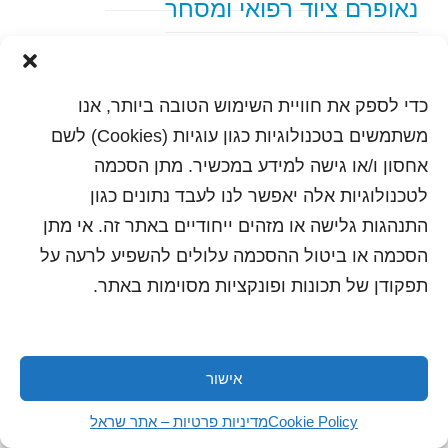
נאופרם ציוד רפואי ומסחר
text content
כדי לספק את חוויית השימוש הטובה ביותר, אנו
הדפסה
שלח לחבר
משתמשים בטכנולוגיות כגון עוגיות (Cookies) לשם
אחסון ו/או גישה למידע במכשיר. מתן הסכמה
לטכנולוגיות אלה יאפשר לנו לעבד נתונים כגון
התנהגות גלישה או מזהים ייחודיים באתר זה. אי מתן
כל הזכויות שמורות לשראל 2018 | עיצוב ותכנות: סטודיו
"היוצרים"
הסכמה או ביטול ההסכמה עלולים להשפיע לרעה על
תפקודן של תכונות ופונקציות מסוימות באתר.
אישור
Cookie Policy
מדיניות פרטיות – אתר שראל