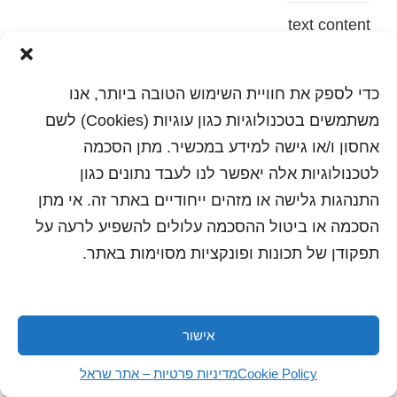
text content
הדפסה
שלח לחבר
כדי לספק את חוויית השימוש הטובה ביותר, אנו
משתמשים בטכנולוגיות כגון עוגיות (Cookies) לשם
אחסון ו/או גישה למידע במכשיר. מתן הסכמה
לטכנולוגיות אלה יאפשר לנו לעבד נתונים כגון
כל הזכויות שמורות לשראל 2018 | עיצוב ותכנות: סטודיו
"היוצרים"
התנהגות גלישה או מזהים ייחודיים באתר זה. אי מתן
הסכמה או ביטול ההסכמה עלולים להשפיע לרעה על
תפקודן של תכונות ופונקציות מסוימות באתר.
אישור
Cookie Policy
מדיניות פרטיות – אתר שראל