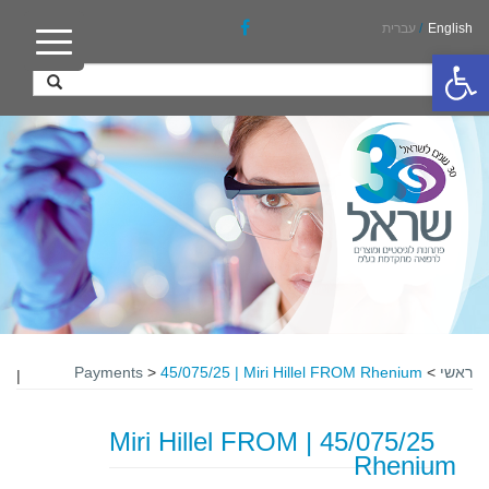
English
/
עברית
פתח סרגל נגישות
ראשי
>
45/075/25 | Miri Hillel FROM Rhenium
>
Payments
|
45/075/25 | Miri Hillel FROM
Rhenium