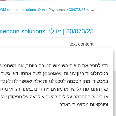
ראשי
>
30/073/25 | זיו לב FROM medcon solutions
>
Payments
30/073/25 | זיו לב FROM medcon solutions
text content
כדי לספק את חוויית השימוש הטובה ביותר, אנו משתמשי
בטכנולוגיות כגון עוגיות (Cookies) לשם אחסון ו/
במכשיר. מתן הסכמה לטכנולוגיות אלה יאפשר לנו לעבד 
כגון התנהגות גלישה או מזהים ייחודיים באתר זה. אי מת
או ביטול ההסכמה עלולים להשפיע לרעה על תפקודן של ת
ראשי
עיתוני שראל בעבר
השו
ופונקציות מסוימות באתר.