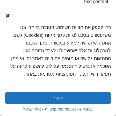
text content
הדפסה
שלח לחבר
כדי לספק את חוויית השימוש הטובה ביותר, אנו
משתמשים בטכנולוגיות כגון עוגיות (Cookies) לשם
אחסון ו/או גישה למידע במכשיר. מתן הסכמה
כל הזכויות שמורות לשראל 2018 | עיצוב ותכנות: סטודיו
לטכנולוגיות אלה יאפשר לנו לעבד נתונים כגון
"היוצרים"
התנהגות גלישה או מזהים ייחודיים באתר זה. אי מתן
הסכמה או ביטול ההסכמה עלולים להשפיע לרעה על
תפקודן של תכונות ופונקציות מסוימות באתר.
אישור
Cookie Policy
מדיניות פרטיות – אתר שראל