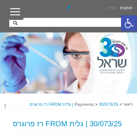
English
/
עברית
פתח סרגל נגישות
ראשי
>
30/073/25 | גלית FROM רז פרוגרס
>
Payments
|
30/073/25 | גלית FROM רז פרוגרס