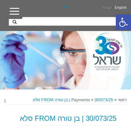
English
/
עברית
פתח סרגל נגישות
ראשי
>
30/073/25 | בן טורה FROM סלא
>
Payments
|
30/073/25 | בן טורה FROM סלא