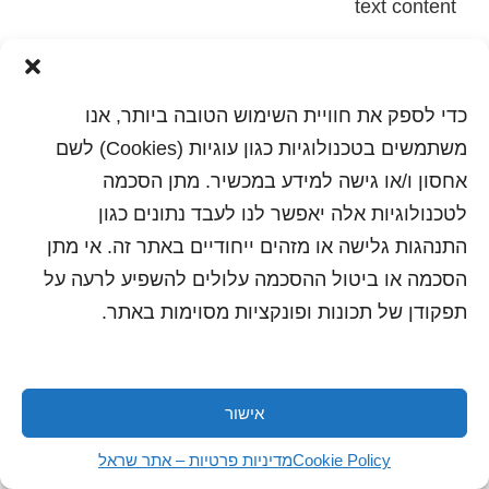
text content
הדפסה
שלח לחבר
כדי לספק את חוויית השימוש הטובה ביותר, אנו
משתמשים בטכנולוגיות כגון עוגיות (Cookies) לשם
אחסון ו/או גישה למידע במכשיר. מתן הסכמה
כל הזכויות שמורות לשראל 2018 | עיצוב ותכנות: סטודיו
לטכנולוגיות אלה יאפשר לנו לעבד נתונים כגון
"היוצרים"
התנהגות גלישה או מזהים ייחודיים באתר זה. אי מתן
הסכמה או ביטול ההסכמה עלולים להשפיע לרעה על
תפקודן של תכונות ופונקציות מסוימות באתר.
אישור
Cookie Policy
מדיניות פרטיות – אתר שראל