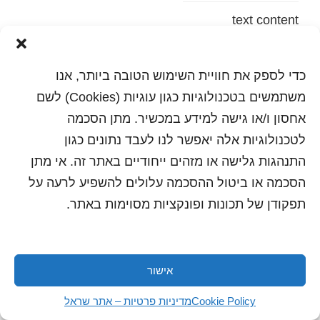
text content
הדפסה
שלח לחבר
כדי לספק את חוויית השימוש הטובה ביותר, אנו
משתמשים בטכנולוגיות כגון עוגיות (Cookies) לשם
אחסון ו/או גישה למידע במכשיר. מתן הסכמה
לטכנולוגיות אלה יאפשר לנו לעבד נתונים כגון
כל הזכויות שמורות לשראל 2018 | עיצוב ותכנות: סטודיו
"היוצרים"
התנהגות גלישה או מזהים ייחודיים באתר זה. אי מתן
הסכמה או ביטול ההסכמה עלולים להשפיע לרעה על
תפקודן של תכונות ופונקציות מסוימות באתר.
אישור
Cookie Policy
מדיניות פרטיות – אתר שראל