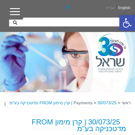
English
/
עברית
פתח סרגל נגישות
ראשי
>
30/073/25 | קרן מימון FROM מדטכניקה בע"מ
>
Payments
|
30/073/25 | קרן מימון FROM
מדטכניקה בע"מ