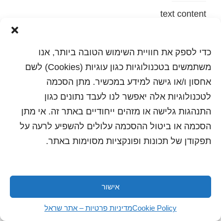
text content
הדפסה
שלח לחבר
כדי לספק את חוויית השימוש הטובה ביותר, אנו
משתמשים בטכנולוגיות כגון עוגיות (Cookies) לשם
אחסון ו/או גישה למידע במכשיר. מתן הסכמה
לטכנולוגיות אלה יאפשר לנו לעבד נתונים כגון
כל הזכויות שמורות לשראל 2018 | עיצוב ותכנות: סטודיו
"היוצרים"
התנהגות גלישה או מזהים ייחודיים באתר זה. אי מתן
הסכמה או ביטול ההסכמה עלולים להשפיע לרעה על
תפקודן של תכונות ופונקציות מסוימות באתר.
אישור
Cookie Policy
מדיניות פרטיות – אתר שראל