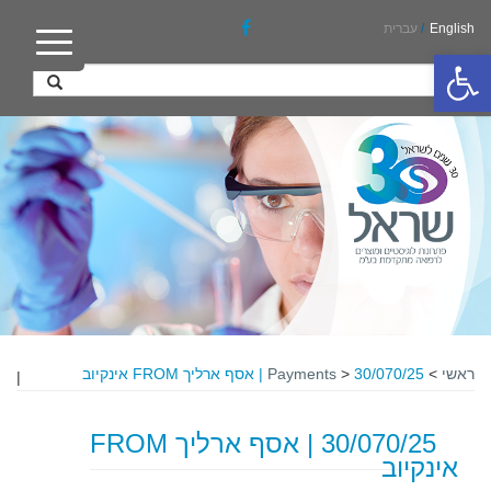
English
/
עברית
פתח סרגל נגישות
ראשי
>
30/070/25 | אסף ארליך FROM אינקיוב
>
Payments
|
30/070/25 | אסף ארליך FROM
אינקיוב