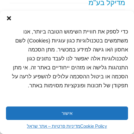
מדיקל בע"מ
text content
כדי לספק את חוויית השימוש הטובה ביותר, אנו
הדפסה
שלח לחבר
משתמשים בטכנולוגיות כגון עוגיות (Cookies) לשם
אחסון ו/או גישה למידע במכשיר. מתן הסכמה
לטכנולוגיות אלה יאפשר לנו לעבד נתונים כגון
התנהגות גלישה או מזהים ייחודיים באתר זה. אי מתן
כל הזכויות שמורות לשראל 2018 | עיצוב ותכנות: סטודיו
"היוצרים"
הסכמה או ביטול ההסכמה עלולים להשפיע לרעה על
תפקודן של תכונות ופונקציות מסוימות באתר.
אישור
Cookie Policy
מדיניות פרטיות – אתר שראל