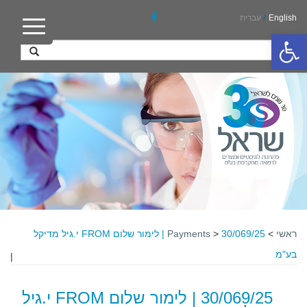
English
/
עברית
פתח סרגל נגישות
ראשי
>
>
Payments
30/069/25 | לימור שלום FROM י.גיל מדיקל
בע"מ
|
30/069/25 | לימור שלום FROM י.גיל