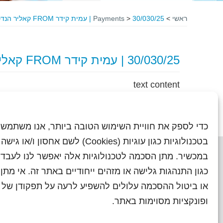
ראשי
>
30/030/25 | עמית קידר FROM קאליר הנדסה בע"מ
>
Payments
30/030/25 | עמית קידר FROM קאליר הנדסה בע"מ
text content
כדי לספק את חוויית השימוש הטובה ביותר, אנו משתמשי
בטכנולוגיות כגון עוגיות (Cookies) לשם אחסון ו/
במכשיר. מתן הסכמה לטכנולוגיות אלה יאפשר לנו לעבד 
כגון התנהגות גלישה או מזהים ייחודיים באתר זה. אי מת
או ביטול ההסכמה עלולים להשפיע לרעה על תפקודן של ת
ראשי
עיתוני שראל בעבר
השו
ופונקציות מסוימות באתר.