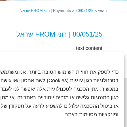
ראשי
>
80/051/25 | רוני FROM שראל
>
Payments
80/051/25 | רוני FROM שראל
text content
כדי לספק את חוויית השימוש הטובה ביותר, אנו משתמשי
בטכנולוגיות כגון עוגיות (Cookies) לשם אחסון ו/
במכשיר. מתן הסכמה לטכנולוגיות אלה יאפשר לנו לעבד 
כגון התנהגות גלישה או מזהים ייחודיים באתר זה. אי מת
או ביטול ההסכמה עלולים להשפיע לרעה על תפקודן של ת
ראשי
עיתוני שראל בעבר
השו
ופונקציות מסוימות באתר.