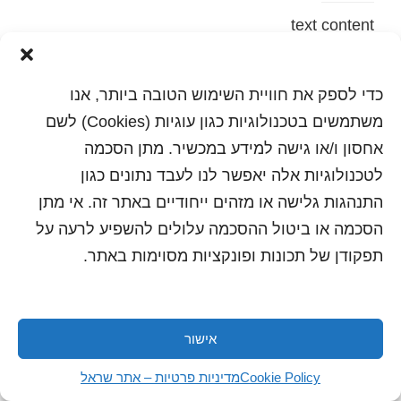
text content
הדפסה
שלח לחבר
כדי לספק את חוויית השימוש הטובה ביותר, אנו
משתמשים בטכנולוגיות כגון עוגיות (Cookies) לשם
אחסון ו/או גישה למידע במכשיר. מתן הסכמה
לטכנולוגיות אלה יאפשר לנו לעבד נתונים כגון
כל הזכויות שמורות לשראל 2018 | עיצוב ותכנות: סטודיו
"היוצרים"
התנהגות גלישה או מזהים ייחודיים באתר זה. אי מתן
הסכמה או ביטול ההסכמה עלולים להשפיע לרעה על
תפקודן של תכונות ופונקציות מסוימות באתר.
אישור
Cookie Policy
מדיניות פרטיות – אתר שראל