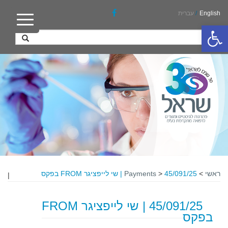
English
/
עברית
פתח סרגל נגישות
ראשי
>
45/091/25 | שי לייפציגר FROM בפקס
>
Payments
|
45/091/25 | שי לייפציגר FROM
בפקס