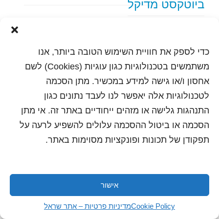
ביוטקסט מדיקל
text content
כדי לספק את חוויית השימוש הטובה ביותר, אנו
הדפסה
שלח לחבר
משתמשים בטכנולוגיות כגון עוגיות (Cookies) לשם
אחסון ו/או גישה למידע במכשיר. מתן הסכמה
לטכנולוגיות אלה יאפשר לנו לעבד נתונים כגון
התנהגות גלישה או מזהים ייחודיים באתר זה. אי מתן
כל הזכויות שמורות לשראל 2018 | עיצוב ותכנות: סטודיו
"היוצרים"
הסכמה או ביטול ההסכמה עלולים להשפיע לרעה על
תפקודן של תכונות ופונקציות מסוימות באתר.
אישור
Cookie Policy
מדיניות פרטיות – אתר שראל