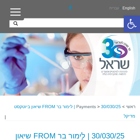
English
/
עברית
פתח סרגל נגישות
ראשי
>
>
Payments
30/030/25 | לימור בר FROM שיאון ביוטקסט
מדיקל
|
30/030/25 | לימור בר FROM שיאון