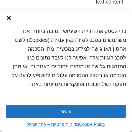
text content
הדפסה
שלח לחבר
כדי לספק את חוויית השימוש הטובה ביותר, אנו
משתמשים בטכנולוגיות כגון עוגיות (Cookies) לשם
אחסון ו/או גישה למידע במכשיר. מתן הסכמה
כל הזכויות שמורות לשראל 2018 | עיצוב ותכנות: סטודיו
לטכנולוגיות אלה יאפשר לנו לעבד נתונים כגון
"היוצרים"
התנהגות גלישה או מזהים ייחודיים באתר זה. אי מתן
הסכמה או ביטול ההסכמה עלולים להשפיע לרעה על
תפקודן של תכונות ופונקציות מסוימות באתר.
אישור
Cookie Policy
מדיניות פרטיות – אתר שראל