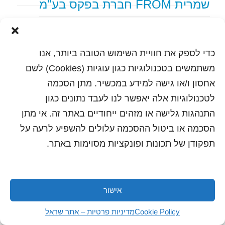
שמרית FROM חברת בפקס בע"מ
text content
כדי לספק את חוויית השימוש הטובה ביותר, אנו
הדפסה
שלח לחבר
משתמשים בטכנולוגיות כגון עוגיות (Cookies) לשם
אחסון ו/או גישה למידע במכשיר. מתן הסכמה
לטכנולוגיות אלה יאפשר לנו לעבד נתונים כגון
התנהגות גלישה או מזהים ייחודיים באתר זה. אי מתן
כל הזכויות שמורות לשראל 2018 | עיצוב ותכנות: סטודיו
"היוצרים"
הסכמה או ביטול ההסכמה עלולים להשפיע לרעה על
תפקודן של תכונות ופונקציות מסוימות באתר.
אישור
Cookie Policy
מדיניות פרטיות – אתר שראל