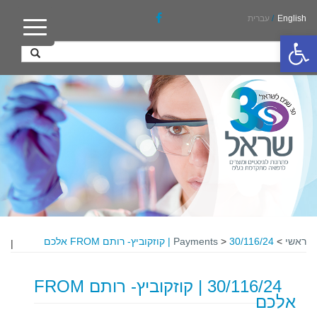
English
/
עברית
פתח סרגל נגישות
ראשי
>
30/116/24 | קוזקוביץ- רותם FROM אלכם
>
Payments
|
30/116/24 | קוזקוביץ- רותם FROM
אלכם