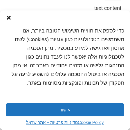
text content
הדפסה
שלח לחבר
כדי לספק את חוויית השימוש הטובה ביותר, אנו
משתמשים בטכנולוגיות כגון עוגיות (Cookies) לשם
אחסון ו/או גישה למידע במכשיר. מתן הסכמה
לטכנולוגיות אלה יאפשר לנו לעבד נתונים כגון
כל הזכויות שמורות לשראל 2018 | עיצוב ותכנות: סטודיו
"היוצרים"
התנהגות גלישה או מזהים ייחודיים באתר זה. אי מתן
הסכמה או ביטול ההסכמה עלולים להשפיע לרעה על
תפקודן של תכונות ופונקציות מסוימות באתר.
אישור
Cookie Policy
מדיניות פרטיות – אתר שראל