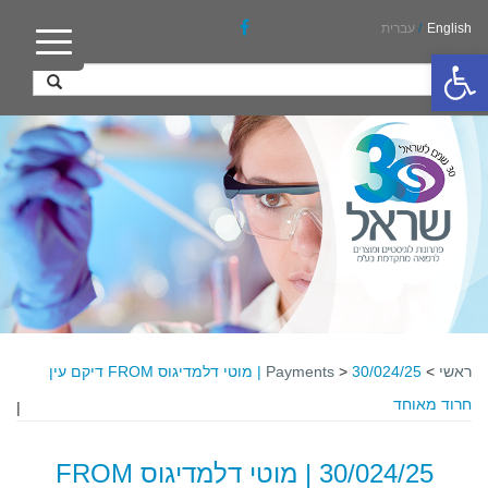
English
/
עברית
פתח סרגל נגישות
ראשי
>
>
Payments
30/024/25 | מוטי דלמדיגוס FROM דיקם עין
חרוד מאוחד
|
30/024/25 | מוטי דלמדיגוס FROM