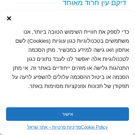
דיקם עין חרוד מאוחד
text content
כדי לספק את חוויית השימוש הטובה ביותר, אנו
הדפסה
שלח לחבר
משתמשים בטכנולוגיות כגון עוגיות (Cookies) לשם
אחסון ו/או גישה למידע במכשיר. מתן הסכמה
לטכנולוגיות אלה יאפשר לנו לעבד נתונים כגון
התנהגות גלישה או מזהים ייחודיים באתר זה. אי מתן
כל הזכויות שמורות לשראל 2018 | עיצוב ותכנות: סטודיו
"היוצרים"
הסכמה או ביטול ההסכמה עלולים להשפיע לרעה על
תפקודן של תכונות ופונקציות מסוימות באתר.
אישור
Cookie Policy
מדיניות פרטיות – אתר שראל