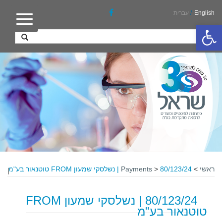
English
/
עברית
פתח סרגל נגישות
ראשי
>
80/123/24 | נשלסקי שמעון FROM טוטנאור בע"מ
>
Payments
|
80/123/24 | נשלסקי שמעון FROM
טוטנאור בע"מ