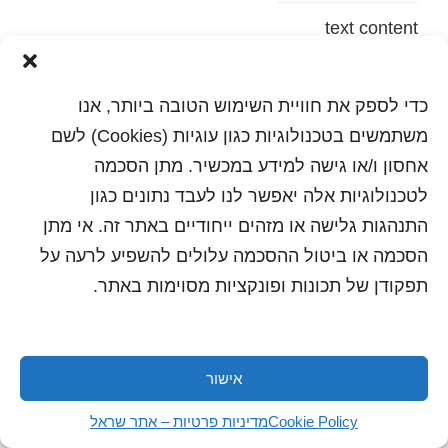
text content
הדפסה
שלח לחבר
כדי לספק את חוויית השימוש הטובה ביותר, אנו
משתמשים בטכנולוגיות כגון עוגיות (Cookies) לשם
אחסון ו/או גישה למידע במכשיר. מתן הסכמה
לטכנולוגיות אלה יאפשר לנו לעבד נתונים כגון
כל הזכויות שמורות לשראל 2018 | עיצוב ותכנות: סטודיו
"היוצרים"
התנהגות גלישה או מזהים ייחודיים באתר זה. אי מתן
הסכמה או ביטול ההסכמה עלולים להשפיע לרעה על
תפקודן של תכונות ופונקציות מסוימות באתר.
אישור
Cookie Policy
מדיניות פרטיות – אתר שראל