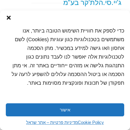
ג'יי.סי.הלת'קר בע"מ
text content
כדי לספק את חוויית השימוש הטובה ביותר, אנו
הדפסה
שלח לחבר
משתמשים בטכנולוגיות כגון עוגיות (Cookies) לשם
אחסון ו/או גישה למידע במכשיר. מתן הסכמה
לטכנולוגיות אלה יאפשר לנו לעבד נתונים כגון
התנהגות גלישה או מזהים ייחודיים באתר זה. אי מתן
כל הזכויות שמורות לשראל 2018 | עיצוב ותכנות: סטודיו
"היוצרים"
הסכמה או ביטול ההסכמה עלולים להשפיע לרעה על
תפקודן של תכונות ופונקציות מסוימות באתר.
אישור
Cookie Policy
מדיניות פרטיות – אתר שראל