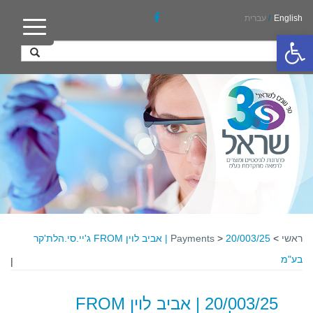
English
/
עברית
פתח סרגל נגישות
ראשי
>
>
Payments
20/003/25 | אביב לוין FROM ג'יי.סי.הלת'קר
בע"מ
|
20/003/25 | אביב לוין FROM