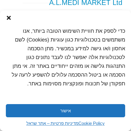
A.L.MEDI MARKET Ltd
text content
כדי לספק את חוויית השימוש הטובה ביותר, אנו
הדפסה
שלח לחבר
משתמשים בטכנולוגיות כגון עוגיות (Cookies) לשם
אחסון ו/או גישה למידע במכשיר. מתן הסכמה
לטכנולוגיות אלה יאפשר לנו לעבד נתונים כגון
התנהגות גלישה או מזהים ייחודיים באתר זה. אי מתן
כל הזכויות שמורות לשראל 2018 | עיצוב ותכנות: סטודיו
"היוצרים"
הסכמה או ביטול ההסכמה עלולים להשפיע לרעה על
תפקודן של תכונות ופונקציות מסוימות באתר.
אישור
Cookie Policy
מדיניות פרטיות – אתר שראל