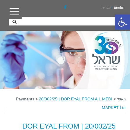
English
/
עברית
פתח סרגל נגישות
ראשי
>
20/002/25 | DOR EYAL FROM A.L.MEDI
>
Payments
MARKET Ltd
|
20/002/25 | DOR EYAL FROM