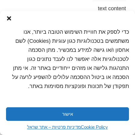
text content
הדפסה
שלח לחבר
כדי לספק את חוויית השימוש הטובה ביותר, אנו
משתמשים בטכנולוגיות כגון עוגיות (Cookies) לשם
אחסון ו/או גישה למידע במכשיר. מתן הסכמה
לטכנולוגיות אלה יאפשר לנו לעבד נתונים כגון
כל הזכויות שמורות לשראל 2018 | עיצוב ותכנות: סטודיו
"היוצרים"
התנהגות גלישה או מזהים ייחודיים באתר זה. אי מתן
הסכמה או ביטול ההסכמה עלולים להשפיע לרעה על
תפקודן של תכונות ופונקציות מסוימות באתר.
אישור
Cookie Policy
מדיניות פרטיות – אתר שראל