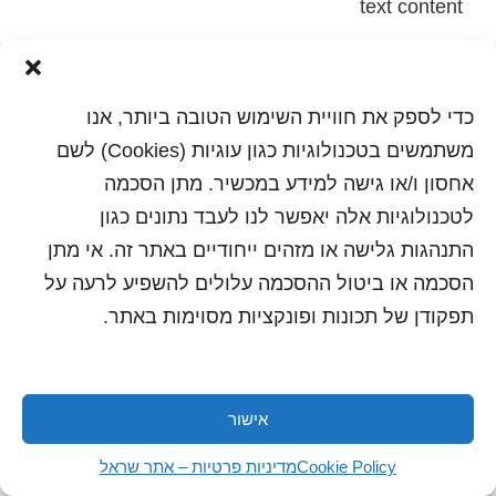
text content
הדפסה
שלח לחבר
כדי לספק את חוויית השימוש הטובה ביותר, אנו
משתמשים בטכנולוגיות כגון עוגיות (Cookies) לשם
אחסון ו/או גישה למידע במכשיר. מתן הסכמה
כל הזכויות שמורות לשראל 2018 | עיצוב ותכנות: סטודיו
לטכנולוגיות אלה יאפשר לנו לעבד נתונים כגון
"היוצרים"
התנהגות גלישה או מזהים ייחודיים באתר זה. אי מתן
הסכמה או ביטול ההסכמה עלולים להשפיע לרעה על
תפקודן של תכונות ופונקציות מסוימות באתר.
אישור
Cookie Policy
מדיניות פרטיות – אתר שראל