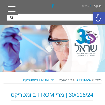
English
/
עברית
פתח סרגל נגישות
ראשי
>
30/116/24 | מרי FROM ביומטריקס
>
Payments
|
30/116/24 | מרי FROM ביומטריקס