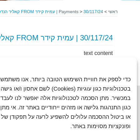
ראשי
>
30/117/24 | עמית קידר FROM קאליר הנדסה בע"מ
>
Payments
30/117/24 | עמית קידר FROM קאליר הנדסה בע"מ
text content
כדי לספק את חוויית השימוש הטובה ביותר, אנו משתמשי
בטכנולוגיות כגון עוגיות (Cookies) לשם אחסון ו/
במכשיר. מתן הסכמה לטכנולוגיות אלה יאפשר לנו לעבד 
כגון התנהגות גלישה או מזהים ייחודיים באתר זה. אי מת
או ביטול ההסכמה עלולים להשפיע לרעה על תפקודן של ת
ראשי
עיתוני שראל בעבר
השו
ופונקציות מסוימות באתר.