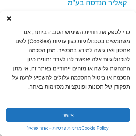
קאליר הנדסה בע"מ
text content
כדי לספק את חוויית השימוש הטובה ביותר, אנו
הדפסה
שלח לחבר
משתמשים בטכנולוגיות כגון עוגיות (Cookies) לשם
אחסון ו/או גישה למידע במכשיר. מתן הסכמה
לטכנולוגיות אלה יאפשר לנו לעבד נתונים כגון
התנהגות גלישה או מזהים ייחודיים באתר זה. אי מתן
כל הזכויות שמורות לשראל 2018 | עיצוב ותכנות: סטודיו
"היוצרים"
הסכמה או ביטול ההסכמה עלולים להשפיע לרעה על
תפקודן של תכונות ופונקציות מסוימות באתר.
אישור
Cookie Policy
מדיניות פרטיות – אתר שראל