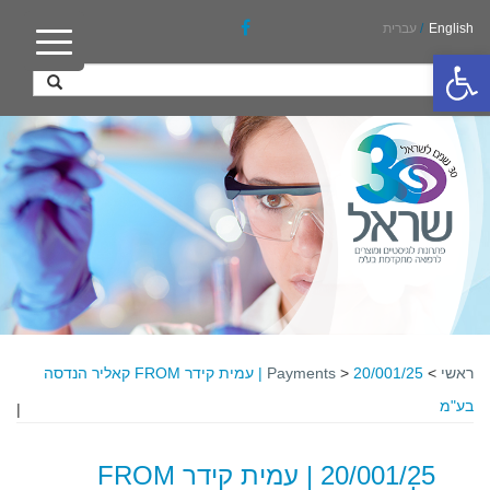
English
/
עברית
פתח סרגל נגישות
ראשי
>
>
Payments
20/001/25 | עמית קידר FROM קאליר הנדסה
בע"מ
|
20/001/25 | עמית קידר FROM