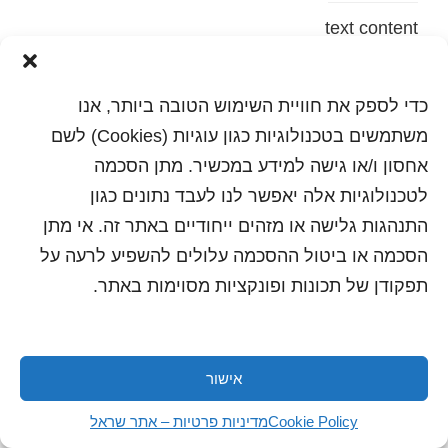
text content
הדפסה
שלח לחבר
כדי לספק את חוויית השימוש הטובה ביותר, אנו
משתמשים בטכנולוגיות כגון עוגיות (Cookies) לשם
אחסון ו/או גישה למידע במכשיר. מתן הסכמה
לטכנולוגיות אלה יאפשר לנו לעבד נתונים כגון
כל הזכויות שמורות לשראל 2018 | עיצוב ותכנות: סטודיו
"היוצרים"
התנהגות גלישה או מזהים ייחודיים באתר זה. אי מתן
הסכמה או ביטול ההסכמה עלולים להשפיע לרעה על
תפקודן של תכונות ופונקציות מסוימות באתר.
אישור
Cookie Policy
מדיניות פרטיות – אתר שראל