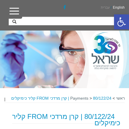
English
/
עברית
פתח סרגל נגישות
ראשי
>
80/122/24 | קרן מרדכי FROM קליר כימיקלים
>
Payments
|
80/122/24 | קרן מרדכי FROM קליר
כימיקלים