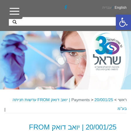
English
/
עברית
פתח סרגל נגישות
ראשי
>
>
Payments
20/001/25 | יואב דואק FROM עדשות חניתה
בע"מ
|
20/001/25 | יואב דואק FROM