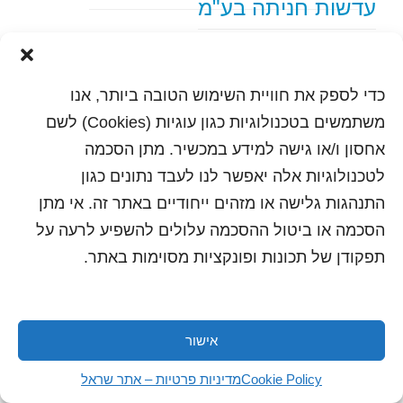
עדשות חניתה בע"מ
text content
כדי לספק את חוויית השימוש הטובה ביותר, אנו
הדפסה
שלח לחבר
משתמשים בטכנולוגיות כגון עוגיות (Cookies) לשם
אחסון ו/או גישה למידע במכשיר. מתן הסכמה
לטכנולוגיות אלה יאפשר לנו לעבד נתונים כגון
התנהגות גלישה או מזהים ייחודיים באתר זה. אי מתן
כל הזכויות שמורות לשראל 2018 | עיצוב ותכנות: סטודיו
"היוצרים"
הסכמה או ביטול ההסכמה עלולים להשפיע לרעה על
תפקודן של תכונות ופונקציות מסוימות באתר.
אישור
Cookie Policy
מדיניות פרטיות – אתר שראל