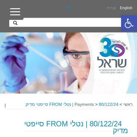
English
/
עברית
פתח סרגל נגישות
ראשי
>
80/122/24 | נטלי FROM סייפטי מדיק
>
Payments
|
80/122/24 | נטלי FROM סייפטי
מדיק