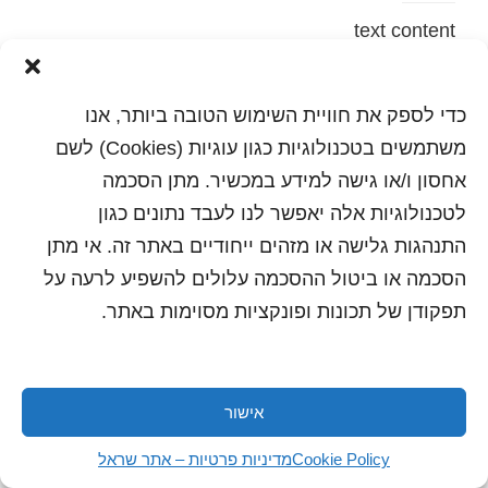
text content
הדפסה
שלח לחבר
כדי לספק את חוויית השימוש הטובה ביותר, אנו
משתמשים בטכנולוגיות כגון עוגיות (Cookies) לשם
אחסון ו/או גישה למידע במכשיר. מתן הסכמה
לטכנולוגיות אלה יאפשר לנו לעבד נתונים כגון
כל הזכויות שמורות לשראל 2018 | עיצוב ותכנות: סטודיו
"היוצרים"
התנהגות גלישה או מזהים ייחודיים באתר זה. אי מתן
הסכמה או ביטול ההסכמה עלולים להשפיע לרעה על
תפקודן של תכונות ופונקציות מסוימות באתר.
אישור
Cookie Policy
מדיניות פרטיות – אתר שראל