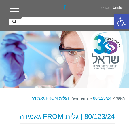
English
/
עברית
פתח סרגל נגישות
ראשי
>
80/123/24 | גלית FROM גאמידה
>
Payments
|
80/123/24 | גלית FROM גאמידה