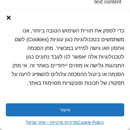
text content
הדפסה
שלח לחבר
כדי לספק את חוויית השימוש הטובה ביותר, אנו
משתמשים בטכנולוגיות כגון עוגיות (Cookies) לשם
אחסון ו/או גישה למידע במכשיר. מתן הסכמה
כל הזכויות שמורות לשראל 2018 | עיצוב ותכנות: סטודיו
לטכנולוגיות אלה יאפשר לנו לעבד נתונים כגון
"היוצרים"
התנהגות גלישה או מזהים ייחודיים באתר זה. אי מתן
הסכמה או ביטול ההסכמה עלולים להשפיע לרעה על
תפקודן של תכונות ופונקציות מסוימות באתר.
אישור
Cookie Policy
מדיניות פרטיות – אתר שראל