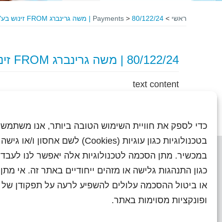
ראשי
>
80/122/24 | משה גרינברג FROM זינוש בע"מ
>
Payments
80/122/24 | משה גרינברג FROM זינוש בע"מ
text content
כדי לספק את חוויית השימוש הטובה ביותר, אנו משתמשי
בטכנולוגיות כגון עוגיות (Cookies) לשם אחסון ו/
במכשיר. מתן הסכמה לטכנולוגיות אלה יאפשר לנו לעבד 
כגון התנהגות גלישה או מזהים ייחודיים באתר זה. אי מת
או ביטול ההסכמה עלולים להשפיע לרעה על תפקודן של ת
ראשי
עיתוני שראל בעבר
השו
ופונקציות מסוימות באתר.