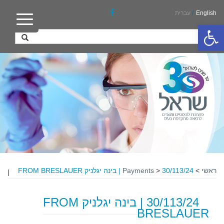
English
/
עברית
פתח סרגל נגישות
ראשי
>
30/113/24 | בינה יגלניק FROM BRESLAUER
>
Payments
|
30/113/24 | בינה יגלניק FROM
BRESLAUER