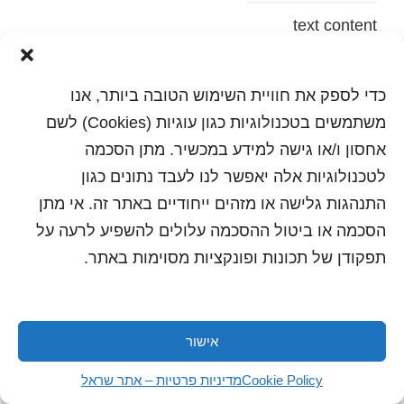
text content
הדפסה
שלח לחבר
כדי לספק את חוויית השימוש הטובה ביותר, אנו
משתמשים בטכנולוגיות כגון עוגיות (Cookies) לשם
אחסון ו/או גישה למידע במכשיר. מתן הסכמה
לטכנולוגיות אלה יאפשר לנו לעבד נתונים כגון
כל הזכויות שמורות לשראל 2018 | עיצוב ותכנות: סטודיו
"היוצרים"
התנהגות גלישה או מזהים ייחודיים באתר זה. אי מתן
הסכמה או ביטול ההסכמה עלולים להשפיע לרעה על
תפקודן של תכונות ופונקציות מסוימות באתר.
אישור
Cookie Policy
מדיניות פרטיות – אתר שראל