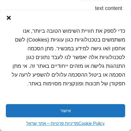
text content
הדפסה
שלח לחבר
כדי לספק את חוויית השימוש הטובה ביותר, אנו
משתמשים בטכנולוגיות כגון עוגיות (Cookies) לשם
אחסון ו/או גישה למידע במכשיר. מתן הסכמה
לטכנולוגיות אלה יאפשר לנו לעבד נתונים כגון
כל הזכויות שמורות לשראל 2018 | עיצוב ותכנות: סטודיו
"היוצרים"
התנהגות גלישה או מזהים ייחודיים באתר זה. אי מתן
הסכמה או ביטול ההסכמה עלולים להשפיע לרעה על
תפקודן של תכונות ופונקציות מסוימות באתר.
אישור
Cookie Policy
מדיניות פרטיות – אתר שראל