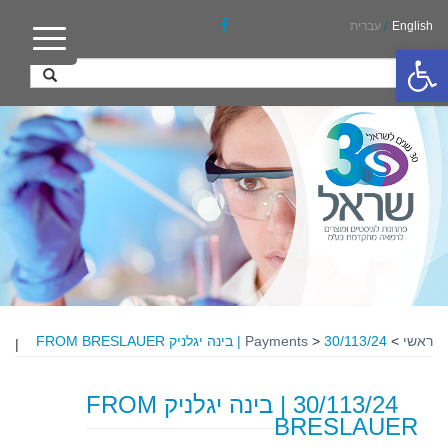
English
/
עברית
פתח סרגל נגישות
ראשי
>
30/113/24 | בינה יגלניק FROM BRESLAUER
>
Payments
|
30/113/24 | בינה יגלניק FROM
BRESLAUER