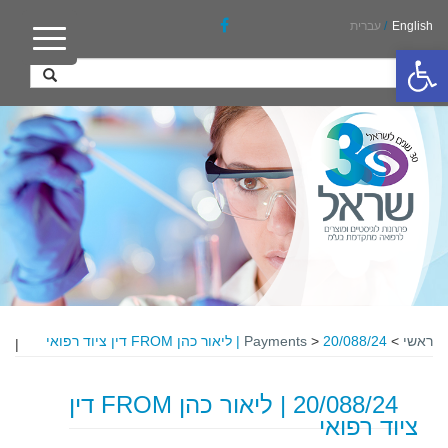
English
/
עברית
פתח סרגל נגישות
ראשי
>
20/088/24 | ליאור כהן FROM דין ציוד רפואי
>
Payments
|
20/088/24 | ליאור כהן FROM דין
ציוד רפואי