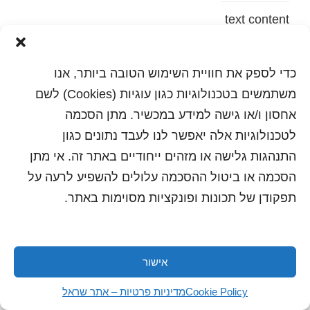
text content
הדפסה
שלח לחבר
כדי לספק את חוויית השימוש הטובה ביותר, אנו
משתמשים בטכנולוגיות כגון עוגיות (Cookies) לשם
אחסון ו/או גישה למידע במכשיר. מתן הסכמה
לטכנולוגיות אלה יאפשר לנו לעבד נתונים כגון
כל הזכויות שמורות לשראל 2018 | עיצוב ותכנות: סטודיו
"היוצרים"
התנהגות גלישה או מזהים ייחודיים באתר זה. אי מתן
הסכמה או ביטול ההסכמה עלולים להשפיע לרעה על
תפקודן של תכונות ופונקציות מסוימות באתר.
אישור
Cookie Policy
מדיניות פרטיות – אתר שראל