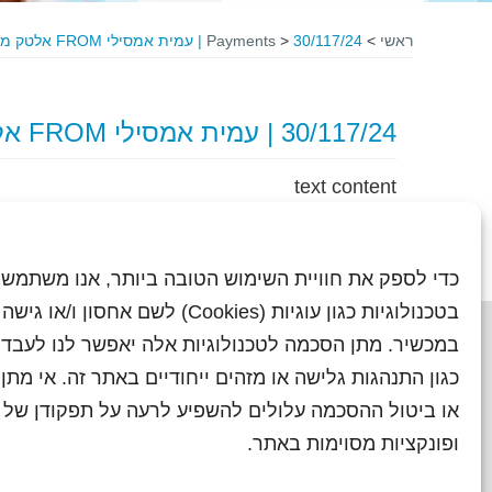
ראשי
>
30/117/24 | עמית אמסילי FROM אלטק מדיקל
>
Payments
30/117/24 | עמית אמסילי FROM אלטק מדיקל
text content
כדי לספק את חוויית השימוש הטובה ביותר, אנו משתמשי
בטכנולוגיות כגון עוגיות (Cookies) לשם אחסון ו/
במכשיר. מתן הסכמה לטכנולוגיות אלה יאפשר לנו לעבד 
כגון התנהגות גלישה או מזהים ייחודיים באתר זה. אי מת
או ביטול ההסכמה עלולים להשפיע לרעה על תפקודן של ת
ראשי
עיתוני שראל בעבר
השו
ופונקציות מסוימות באתר.