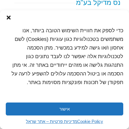
נס מדיקל בע"מ
text content
כדי לספק את חוויית השימוש הטובה ביותר, אנו
הדפסה
שלח לחבר
משתמשים בטכנולוגיות כגון עוגיות (Cookies) לשם
אחסון ו/או גישה למידע במכשיר. מתן הסכמה
לטכנולוגיות אלה יאפשר לנו לעבד נתונים כגון
התנהגות גלישה או מזהים ייחודיים באתר זה. אי מתן
כל הזכויות שמורות לשראל 2018 | עיצוב ותכנות: סטודיו
"היוצרים"
הסכמה או ביטול ההסכמה עלולים להשפיע לרעה על
תפקודן של תכונות ופונקציות מסוימות באתר.
אישור
Cookie Policy
מדיניות פרטיות – אתר שראל