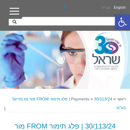
English
/
עברית
פתח סרגל נגישות
ראשי
>
>
Payments
30/113/24 | פלג תימור FROM מור נס מדיקל
בע"מ
|
30/113/24 | פלג תימור FROM מור