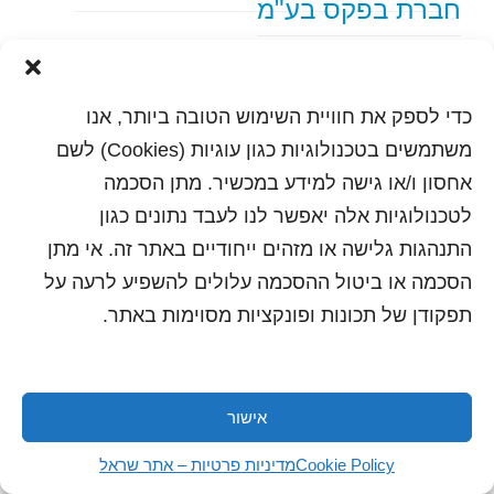
חברת בפקס בע"מ
text content
כדי לספק את חוויית השימוש הטובה ביותר, אנו
הדפסה
שלח לחבר
משתמשים בטכנולוגיות כגון עוגיות (Cookies) לשם
אחסון ו/או גישה למידע במכשיר. מתן הסכמה
לטכנולוגיות אלה יאפשר לנו לעבד נתונים כגון
התנהגות גלישה או מזהים ייחודיים באתר זה. אי מתן
כל הזכויות שמורות לשראל 2018 | עיצוב ותכנות: סטודיו
"היוצרים"
הסכמה או ביטול ההסכמה עלולים להשפיע לרעה על
תפקודן של תכונות ופונקציות מסוימות באתר.
אישור
Cookie Policy
מדיניות פרטיות – אתר שראל