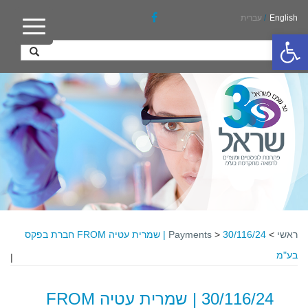
English
/
עברית
פתח סרגל נגישות
ראשי
>
>
Payments
30/116/24 | שמרית עטיה FROM חברת בפקס
בע"מ
|
30/116/24 | שמרית עטיה FROM