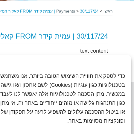
ראשי
>
30/117/24 | עמית קידר FROM קאליר הנדסה בע"מ
>
Payments
30/117/24 | עמית קידר FROM קאליר הנדסה בע"מ
text content
כדי לספק את חוויית השימוש הטובה ביותר, אנו משתמשי
בטכנולוגיות כגון עוגיות (Cookies) לשם אחסון ו/
במכשיר. מתן הסכמה לטכנולוגיות אלה יאפשר לנו לעבד 
כגון התנהגות גלישה או מזהים ייחודיים באתר זה. אי מת
או ביטול ההסכמה עלולים להשפיע לרעה על תפקודן של ת
ראשי
עיתוני שראל בעבר
השו
ופונקציות מסוימות באתר.