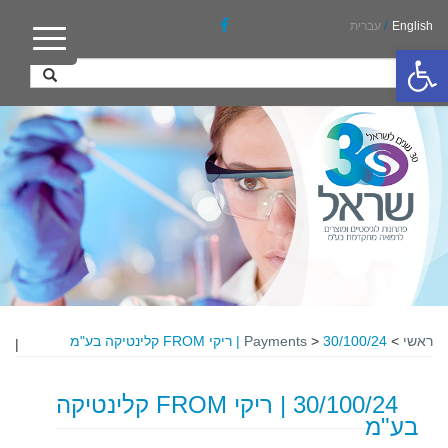
English
/
עברית
פתח סרגל נגישות
ראשי
>
30/100/24 | ריקי FROM קלינטיקה בע"מ
>
Payments
|
30/100/24 | ריקי FROM קלינטיקה
בע"מ