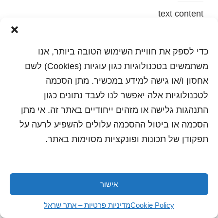
text content
הדפסה
שלח לחבר
כדי לספק את חוויית השימוש הטובה ביותר, אנו
משתמשים בטכנולוגיות כגון עוגיות (Cookies) לשם
אחסון ו/או גישה למידע במכשיר. מתן הסכמה
לטכנולוגיות אלה יאפשר לנו לעבד נתונים כגון
כל הזכויות שמורות לשראל 2018 | עיצוב ותכנות: סטודיו
"היוצרים"
התנהגות גלישה או מזהים ייחודיים באתר זה. אי מתן
הסכמה או ביטול ההסכמה עלולים להשפיע לרעה על
תפקודן של תכונות ופונקציות מסוימות באתר.
אישור
Cookie Policy
מדיניות פרטיות – אתר שראל