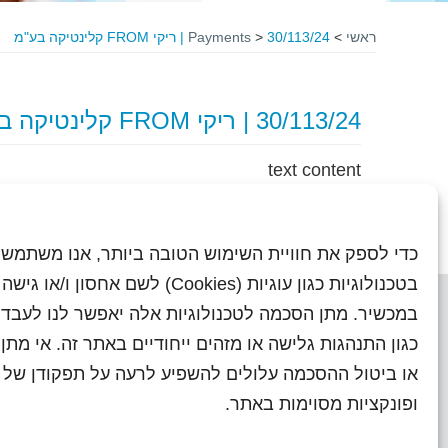
ראשי
>
30/113/24 | ריקי FROM קלינטיקה בע"מ
>
Payments
30/113/24 | ריקי FROM קלינטיקה בע"מ
text content
כדי לספק את חוויית השימוש הטובה ביותר, אנו משתמשי
בטכנולוגיות כגון עוגיות (Cookies) לשם אחסון ו/
במכשיר. מתן הסכמה לטכנולוגיות אלה יאפשר לנו לעבד 
כגון התנהגות גלישה או מזהים ייחודיים באתר זה. אי מת
או ביטול ההסכמה עלולים להשפיע לרעה על תפקודן של ת
ראשי
עיתוני שראל בעבר
השו
ופונקציות מסוימות באתר.