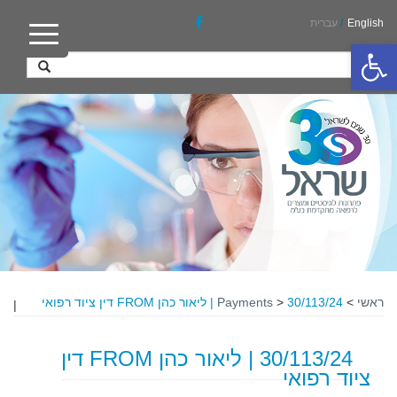
English
/
עברית
פתח סרגל נגישות
ראשי
>
30/113/24 | ליאור כהן FROM דין ציוד רפואי
>
Payments
|
30/113/24 | ליאור כהן FROM דין
ציוד רפואי