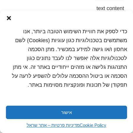
text content
הדפסה
שלח לחבר
כדי לספק את חוויית השימוש הטובה ביותר, אנו
משתמשים בטכנולוגיות כגון עוגיות (Cookies) לשם
אחסון ו/או גישה למידע במכשיר. מתן הסכמה
לטכנולוגיות אלה יאפשר לנו לעבד נתונים כגון
כל הזכויות שמורות לשראל 2018 | עיצוב ותכנות: סטודיו
"היוצרים"
התנהגות גלישה או מזהים ייחודיים באתר זה. אי מתן
הסכמה או ביטול ההסכמה עלולים להשפיע לרעה על
תפקודן של תכונות ופונקציות מסוימות באתר.
אישור
Cookie Policy
מדיניות פרטיות – אתר שראל